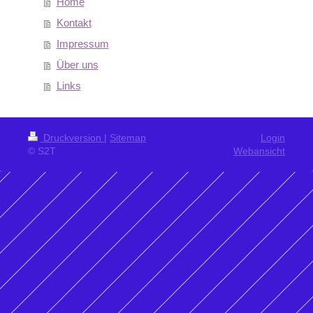
Home
Kontakt
Impressum
Über uns
Links
Druckversion
|
Sitemap
Login
© S2T
Webansicht